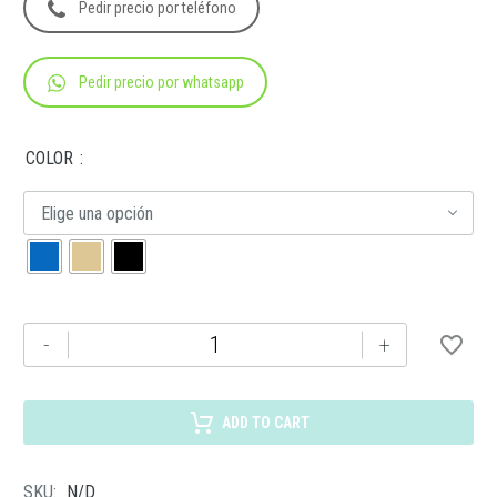
Pedir precio por teléfono
Pedir precio por whatsapp
COLOR
Elige una opción
SIN
-
+
210
BOLSA
COTTON
ADD TO CART
SLIM
cantidad
SKU:
N/D