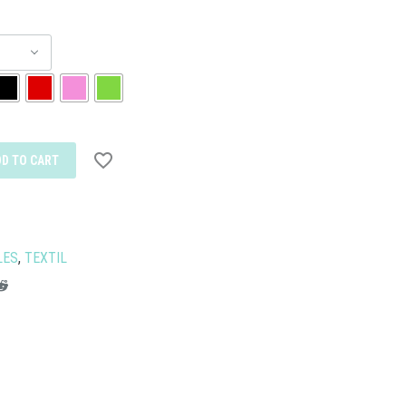
DD TO CART
LES
,
TEXTIL