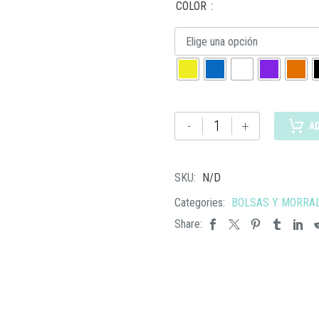
COLOR
Elige una opción
BL
-
+
A
075
BOLSA
PLANET
SKU:
N/D
cantidad
Categories:
BOLSAS Y MORRA
Share: