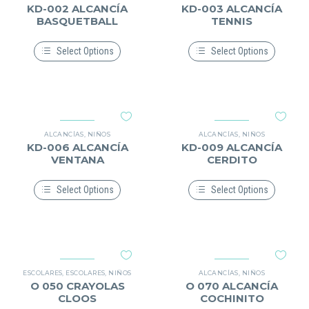
se
se
KD-002 ALCANCÍA
KD-003 ALCANCÍA
pueden
pueden
BASQUETBALL
TENNIS
elegir
elegir
en
en
la
la
Select Options
Select Options
página
página
Este
Este
de
de
producto
producto
producto
producto
tiene
tiene
múltiples
múltiples
variantes.
variantes.
Las
Las
opciones
opciones
ALCANCÍAS
,
NIÑOS
ALCANCÍAS
,
NIÑOS
se
se
KD-006 ALCANCÍA
KD-009 ALCANCÍA
pueden
pueden
VENTANA
CERDITO
elegir
elegir
en
en
la
la
Select Options
Select Options
página
página
Este
Este
de
de
producto
producto
producto
producto
tiene
tiene
múltiples
múltiples
variantes.
variantes.
Las
Las
opciones
opciones
ESCOLARES
,
ESCOLARES
,
NIÑOS
ALCANCÍAS
,
NIÑOS
se
se
O 050 CRAYOLAS
O 070 ALCANCÍA
pueden
pueden
CLOOS
COCHINITO
elegir
elegir