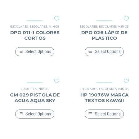
tiene
producto
producto
producto
múltiples
tiene
variantes.
múltiples
Las
variantes.
opciones
Las
se
opciones
ESCOLARES
,
ESCOLARES
,
NIÑOS
ESCOLARES
,
ESCOLARES
,
NIÑOS
pueden
se
DPO 011-1 COLORES
DPO 026 LÁPIZ DE
elegir
pueden
CORTOS
PLÁSTICO
en
elegir
la
en
página
la
Select Options
Select Options
de
página
Este
Este
producto
de
producto
producto
producto
tiene
tiene
múltiples
múltiples
variantes.
variantes.
Las
Las
opciones
opciones
JUGUETES
,
NIÑOS
ESCOLARES
,
ESCOLARES
,
NIÑOS
se
se
GM 029 PISTOLA DE
HP 19076W MARCA
pueden
pueden
AGUA AQUA SKY
TEXTOS KAWAII
elegir
elegir
en
en
la
la
Select Options
Select Options
página
página
Este
Este
de
de
producto
producto
producto
producto
tiene
tiene
múltiples
múltiples