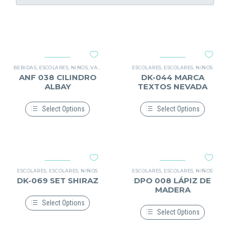
BEBIDAS
,
ESCOLARES
,
NIÑOS
,
VASO DE PLÁSTICO
ESCOLARES
,
ESCOLARES
,
NIÑOS
ANF 038 CILINDRO
DK-044 MARCA
ALBAY
TEXTOS NEVADA
Select Options
Select Options
Este
Este
producto
producto
tiene
tiene
múltiples
múltiples
variantes.
variantes.
Las
Las
opciones
opciones
ESCOLARES
,
ESCOLARES
,
NIÑOS
ESCOLARES
,
ESCOLARES
,
NIÑOS
se
se
DK-069 SET SHIRAZ
DPO 008 LÁPIZ DE
pueden
pueden
MADERA
elegir
elegir
en
en
Select Options
la
la
Select Options
Este
página
página
producto
Este
de
de