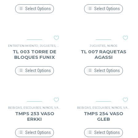
en
en
la
la
Select Options
Select Options
página
página
Este
Este
de
de
producto
producto
producto
producto
tiene
tiene
múltiples
múltiples
variantes.
variantes.
Las
Las
opciones
opciones
ENTRETENIMIENTO
,
JUGUETES
,
NIÑOS
JUGUETES
,
NIÑOS
se
se
TL 003 TORRE DE
TL 007 RAQUETAS
pueden
pueden
BLOQUES FUNIX
AGASSI
elegir
elegir
en
en
la
la
Select Options
Select Options
página
página
Este
Este
de
de
producto
producto
producto
producto
tiene
tiene
múltiples
múltiples
variantes.
variantes.
Las
Las
opciones
opciones
BEBIDAS
,
ESCOLARES
,
NIÑOS
,
VASO DE PLÁSTICO
BEBIDAS
,
ESCOLARES
,
NIÑOS
,
VASO DE PLÁSTICO
se
se
TMPS 253 VASO
TMPS 254 VASO
pueden
pueden
ERKKI
GLEB
elegir
elegir
en
en
la
la
Select Options
Select Options
página
página