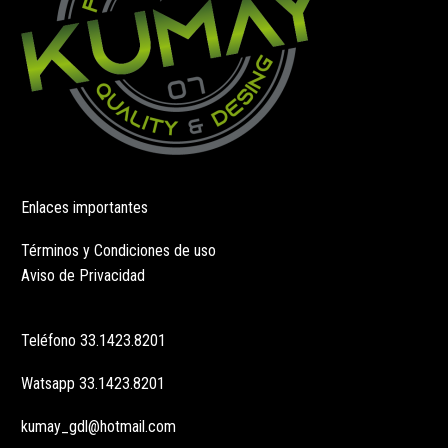
de
de
producto
producto
Enlaces importantes
Términos y Condiciones de uso
Aviso de Privacidad
Teléfono
33.1423.8201
Watsapp
33.1423.8201
kumay_gdl@hotmail.com