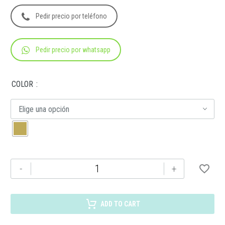
Pedir precio por teléfono
Pedir precio por whatsapp
COLOR
Elige una opción
BL
-
+
065
BOLSA
ZIPPER
ADD TO CART
cantidad