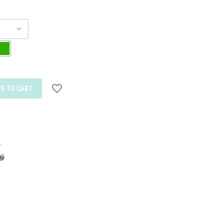
DD TO CART
L