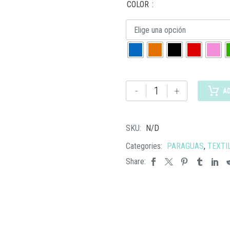
COLOR
Elige una opción
PM
-
+
A
03
PARAGUAS
DUAL
SKU:
N/D
cantidad
Categories:
PARAGUAS
,
TEXTI
Share: