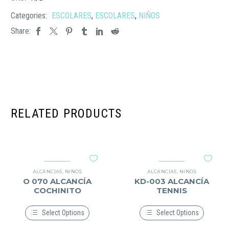
Categories:
ESCOLARES
,
ESCOLARES
,
NIÑOS
Share:
RELATED PRODUCTS
ALCANCÍAS
,
NIÑOS
ALCANCÍAS
,
NIÑOS
O 070 ALCANCÍA
KD-003 ALCANCÍA
COCHINITO
TENNIS
Select Options
Select Options
Este
Este