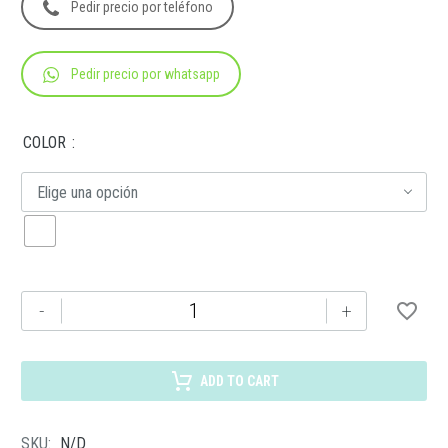
Pedir precio por teléfono
Pedir precio por whatsapp
COLOR
Elige una opción
O
-
+
050
CRAYOLAS
CLOOS
ADD TO CART
cantidad
SKU:
N/D