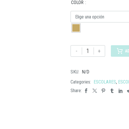
COLOR
Elige una opción
INF
-
+
A
014
CRAYONES
CANAIMA
SKU:
N/D
cantidad
Categories:
ESCOLARES
,
ESCO
Share: