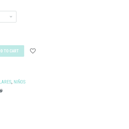
DD TO CART
LARES
,
NIÑOS