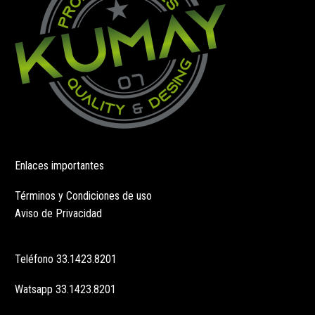
de
página
producto
de
producto
Enlaces importantes
Términos y Condiciones de uso
Aviso de Privacidad
Teléfono
33.1423.8201
Watsapp
33.1423.8201