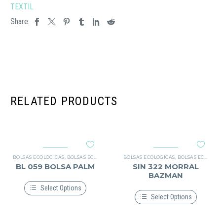
TEXTIL
Share:
RELATED PRODUCTS
BOLSAS ECOLÓGICAS
,
BOLSAS ECOLÓGICAS
,
TEXTIL
BOLSAS ECOLÓGICAS
,
BOLSAS ECOLÓGICAS
BL 059 BOLSA PALM
SIN 322 MORRAL
BAZMAN
Select Options
Select Options
Este
producto
Este
tiene
producto