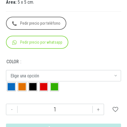
Área:
5 x 5 cm.
Pedir precio por teléfono
Pedir precio por whatsapp
COLOR
Elige una opción
TE-
-
+
045
CILINDRO