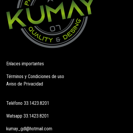
producto
de
producto
Enlaces importantes
Términos y Condiciones de uso
Aviso de Privacidad
Teléfono
33.1423.8201
Watsapp
33.1423.8201
kumay_gdl@hotmail.com