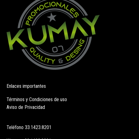
en
elegir
la
en
página
la
de
página
producto
de
producto
Enlaces importantes
Términos y Condiciones de uso
Aviso de Privacidad
Teléfono
33.1423.8201