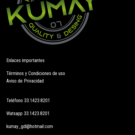
producto
producto
Enlaces importantes
Términos y Condiciones de uso
Aviso de Privacidad
Teléfono
33.1423.8201
Watsapp
33.1423.8201
kumay_gdl@hotmail.com