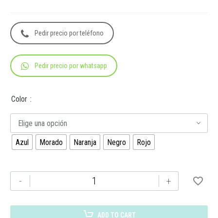
Pedir precio por teléfono
Pedir precio por whatsapp
Color
Elige una opción
Azul
Morado
Naranja
Negro
Rojo
TE-
-
+
057
TAZA
SUVA
ADD TO CART