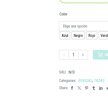
Color
Elige una opción
Azul
Negro
Rojo
Verd
TE-
-
+
A
042
TAZA
RETRO
SKU:
N/D
cantidad
Categories:
BEBIDAS
,
TAZAS
Share: