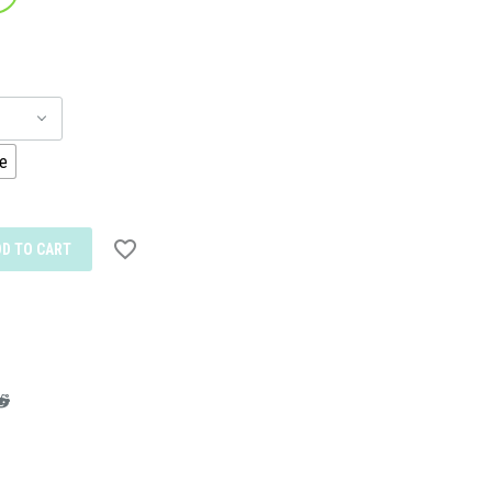
e
DD TO CART