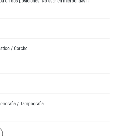
pa en dos posiciones. No usar en microondas ni
ástico / Corcho
erigrafía / Tampografía