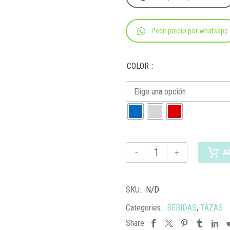
Pedir precio por whatsapp
COLOR
Elige una opción
TAZ
-
+
A
033
TAZA
KILIA
SKU:
N/D
cantidad
Categories:
BEBIDAS
,
TAZAS
Share: