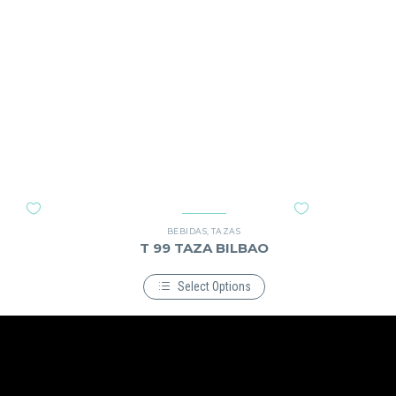
BEBIDAS
,
TAZAS
T 99 TAZA BILBAO
Select Options
Este
producto
tiene
múltiples
variantes.
Las
opciones