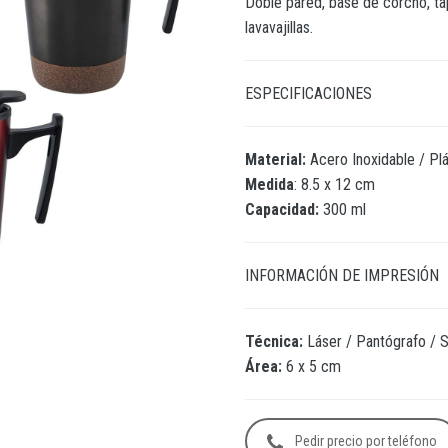
Doble pared, base de corcho, ta
lavavajillas.
ESPECIFICACIONES
Material:
Acero Inoxidable / Pl
Medida
: 8.5 x 12 cm
Capacidad:
300 ml
INFORMACIÓN DE IMPRESIÓN
Técnica:
Láser / Pantógrafo / S
Área:
6 x 5 cm
Pedir precio por teléfono