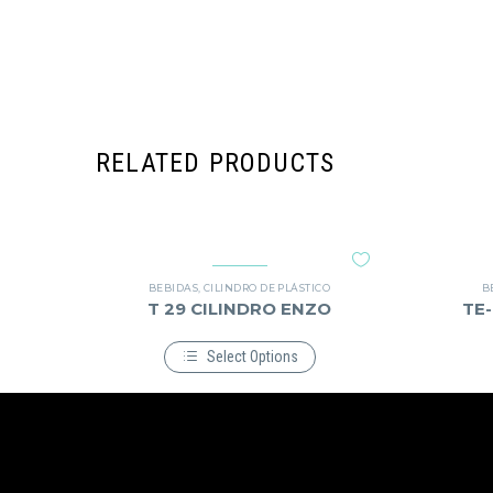
RELATED PRODUCTS
BEBIDAS
,
CILINDRO DE PLÁSTICO
B
T 29 CILINDRO ENZO
TE
Select Options
Este
producto
tiene
múltiples
variantes.
Las
opciones