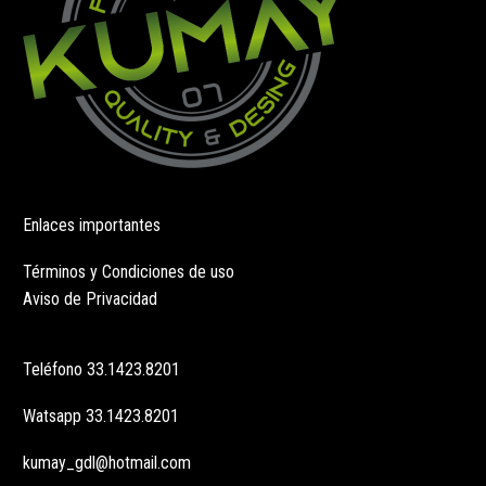
de
de
producto
producto
Enlaces importantes
Términos y Condiciones de uso
Aviso de Privacidad
Teléfono
33.1423.8201
Watsapp
33.1423.8201
kumay_gdl@hotmail.com