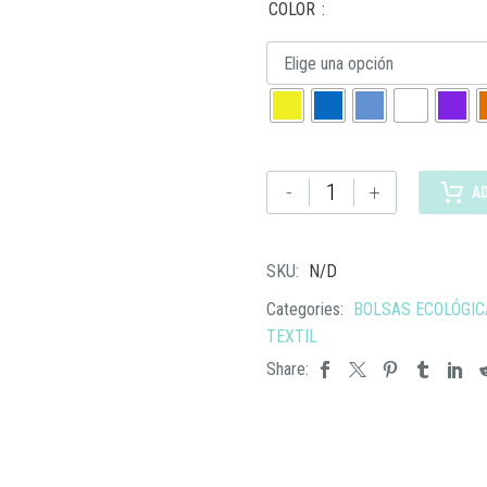
COLOR
Elige una opción
SIN
-
+
A
235
MORRAL
ASTORGA
SKU:
N/D
cantidad
Categories:
BOLSAS ECOLÓGIC
TEXTIL
Share: