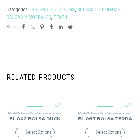
Categories:
BOLSAS ECOLÓGICAS
,
BOLSAS ECOLÓGICAS
,
BOLSAS Y MORRALES
,
TEXTIL
Share:
RELATED PRODUCTS
BOLSAS ECOLÓGICAS
,
BOLSAS ECOLÓGICAS
,
TEXTIL
BOLSAS ECOLÓGICAS
,
BOLSAS ECOLÓGICAS
BL 002 BOLSA DUCK
BL 067 BOLSA TERRA
Select Options
Select Options
Este
Este