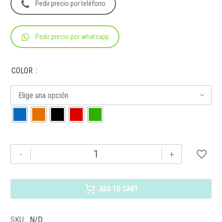
Pedir precio por teléfono
Pedir precio por whatsapp
COLOR
Elige una opción
SIN
-
+
062
BOLSA
TORBA
ADD TO CART
cantidad
SKU:
N/D