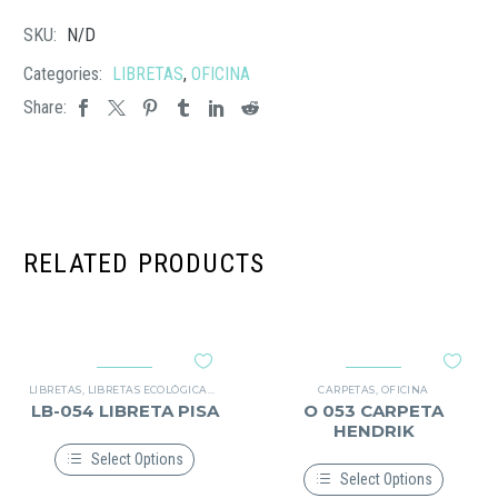
SKU:
N/D
Categories:
LIBRETAS
,
OFICINA
Share:
RELATED PRODUCTS
LIBRETAS
,
LIBRETAS ECOLÓGICAS
,
OFICINA
CARPETAS
,
OFICINA
LB-054 LIBRETA PISA
O 053 CARPETA
HENDRIK
Select Options
Select Options
Este