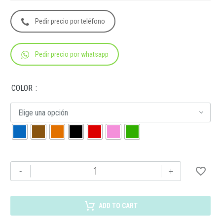
Pedir precio por teléfono
Pedir precio por whatsapp
COLOR
Elige una opción
O
-
+
034
MINI
SLANK
ADD TO CART
cantidad