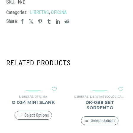
SKU:
N/D
Categories:
LIBRETAS
,
OFICINA
Share:
RELATED PRODUCTS
LIBRETAS
,
OFICINA
LIBRETAS
,
LIBRETAS ECOLÓGICAS
,
OFIC
O 034 MINI SLANK
DK-088 SET
SORRENTO
Select Options
Select Options
Este
producto
Este
tiene
producto