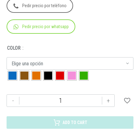
Pedir precio por teléfono
Pedir precio por whatsapp
COLOR
Elige una opción
O
-
+
032
SLANK
cantidad
ADD TO CART