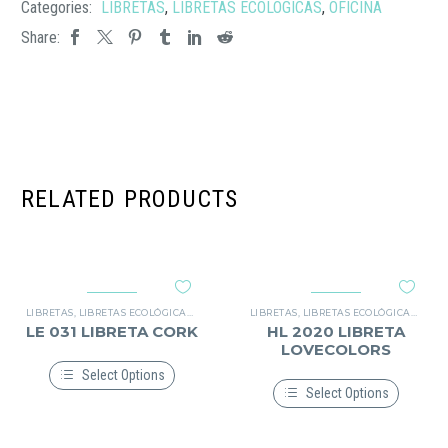
Categories:
LIBRETAS
,
LIBRETAS ECOLÓGICAS
,
OFICINA
Share:
RELATED PRODUCTS
LIBRETAS
,
LIBRETAS ECOLÓGICAS
,
OFICINA
LIBRETAS
,
LIBRETAS ECOLÓGICAS
,
OFIC
LE 031 LIBRETA CORK
HL 2020 LIBRETA
LOVECOLORS
Select Options
Select Options
Este
producto
Este
tiene
producto
múltiples
tiene