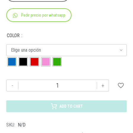
Pedir precio por whatsapp
COLOR
Elige una opción
HL
-
+
2013
LIBRETA
ODIN
ADD TO CART
cantidad
SKU:
N/D