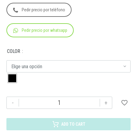
Pedir precio por teléfono
Pedir precio por whatsapp
COLOR
Elige una opción
HL
-
+
035
LIBRETA
VINNYTSIA
ADD TO CART
cantidad