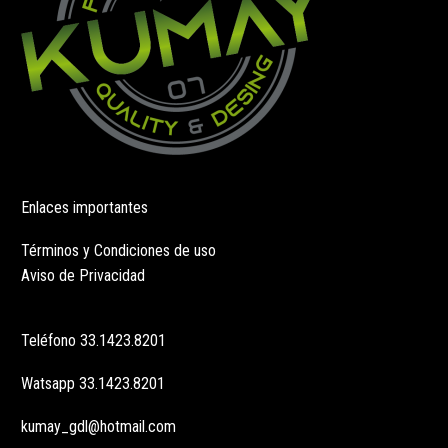
de
de
producto
producto
Enlaces importantes
Términos y Condiciones de uso
Aviso de Privacidad
Teléfono
33.1423.8201
Watsapp
33.1423.8201
kumay_gdl@hotmail.com