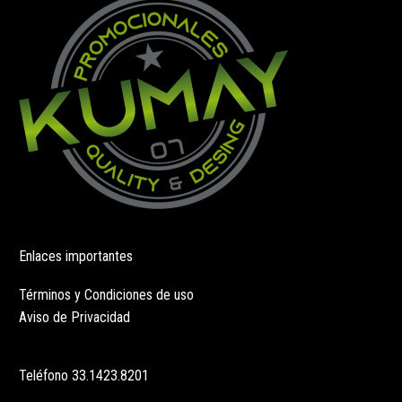
elegir
elegir
en
en
la
la
página
página
de
de
producto
producto
Enlaces importantes
Términos y Condiciones de uso
Aviso de Privacidad
Teléfono
33.1423.8201