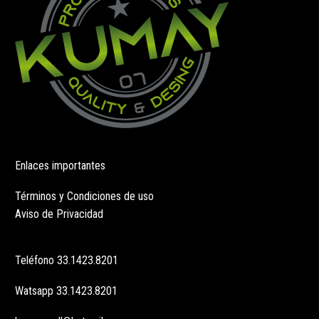
página
página
de
de
producto
producto
Enlaces importantes
Términos y Condiciones de uso
Aviso de Privacidad
Teléfono
33.1423.8201
Watsapp
33.1423.8201