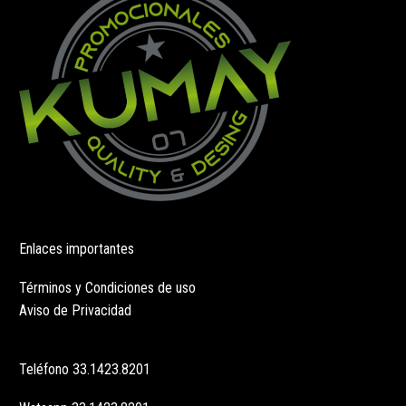
en
elegir
la
en
página
la
de
página
producto
de
producto
Enlaces importantes
Términos y Condiciones de uso
Aviso de Privacidad
Teléfono
33.1423.8201