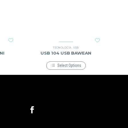
TECNOLOGÍA
,
USB
NI
USB 104 USB BAWEAN
Select Options
Este
producto
tiene
múltiples
variantes.
Las
opciones
se
pueden
elegir
en
la
página