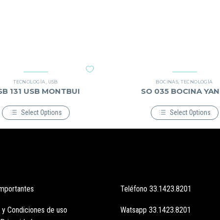
TECNOLOGÍA
,
USB
BOCINAS
,
TECNOLOGÍA
SB 131 USB MONTBUI
SO 035 BOCINA YAN
Select Options
Select Options
Este
Este
producto
producto
tiene
tiene
múltiples
múltiples
variantes.
variantes.
Las
Las
opciones
opciones
se
se
pueden
pueden
importantes
Teléfono
33.1423.8201
elegir
elegir
en
en
la
la
 y Condiciones de uso
Watsapp
33.1423.8201
página
página