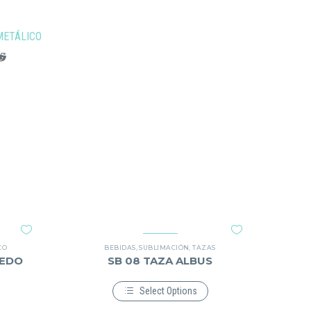
METÁLICO
CO
BEBIDAS
,
SUBLIMACIÓN
,
TAZAS
LEDO
SB 08 TAZA ALBUS
Select Options
Este