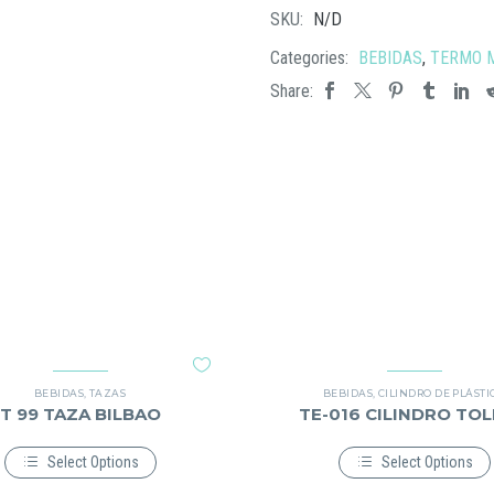
RANTAI
SKU:
N/D
cantidad
Categories:
BEBIDAS
,
TERMO 
Share:
BEBIDAS
,
TAZAS
BEBIDAS
,
CILINDRO DE PLÁSTI
T 99 TAZA BILBAO
TE-016 CILINDRO TO
Select Options
Select Options
Este
Este