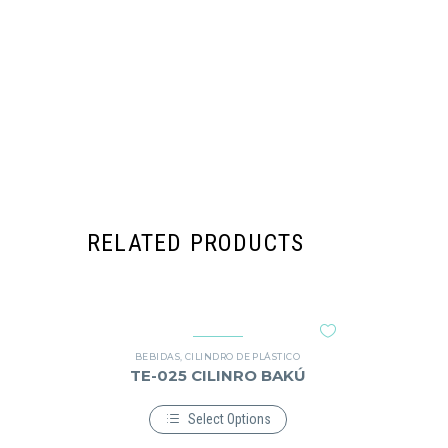
RELATED PRODUCTS
BEBIDAS
,
CILINDRO DE PLÁSTICO
TE-025 CILINRO BAKÚ
Select Options
Este