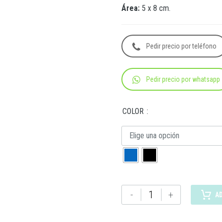
Área:
5 x 8 cm.
Pedir precio por teléfono
Pedir precio por whatsapp
COLOR
Elige una opción
TMPS
-
+
A
252
TERMO