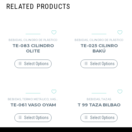
RELATED PRODUCTS
BEBIDAS
,
CILINDRO DE PLÁSTICO
BEBIDAS
,
CILINDRO DE PLÁSTICO
TE-083 CILINDRO
TE-025 CILINRO
OLITE
BAKÚ
Select Options
Select Options
Este
Este
producto
producto
tiene
tiene
múltiples
múltiples
variantes.
variantes.
Las
Las
opciones
opciones
BEBIDAS
,
TERMO METÁLICO
,
VASO METÁLICO
BEBIDAS
,
TAZAS
se
se
TE-061 VASO OYAM
T 99 TAZA BILBAO
pueden
pueden
elegir
elegir
en
en
Select Options
Select Options
la
la
Este
Este
página
página
producto
producto
de
de