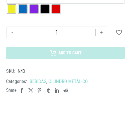
TMPS
-
+
243
CILINDRO
TOHUÍ
ADD TO CART
cantidad
SKU:
N/D
Categories:
BEBIDAS
,
CILINDRO METÁLICO
Share: