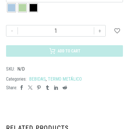
TMPS
-
+
242
TERMO
KRUNA
ADD TO CART
cantidad
SKU:
N/D
Categories:
BEBIDAS
,
TERMO METÁLICO
Share:
RELATED PRODUCTS