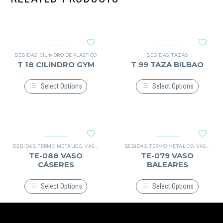
BEBIDAS
,
CILINDRO DE PLÁSTICO
BEBIDAS
,
TAZAS
T 18 CILINDRO GYM
T 99 TAZA BILBAO
Select Options
Select Options
Este
Este
producto
producto
tiene
tiene
múltiples
múltiples
variantes.
variantes.
Las
Las
opciones
opciones
BEBIDAS
,
TERMO METÁLICO
,
VASO METÁLICO
BEBIDAS
,
TERMO METÁLICO
,
VASO METÁLICO
se
se
TE-088 VASO
TE-079 VASO
pueden
pueden
CÁSERES
BALEARES
elegir
elegir
en
en
la
la
Select Options
Select Options
página
página
Este
Este
de
de
producto
producto
producto
producto
tiene
tiene
múltiples
múltiples