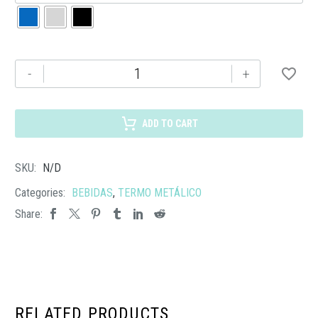
TMPS
-
+
222
TERMO
TURNI
ADD TO CART
cantidad
SKU:
N/D
Categories:
BEBIDAS
,
TERMO METÁLICO
Share:
RELATED PRODUCTS