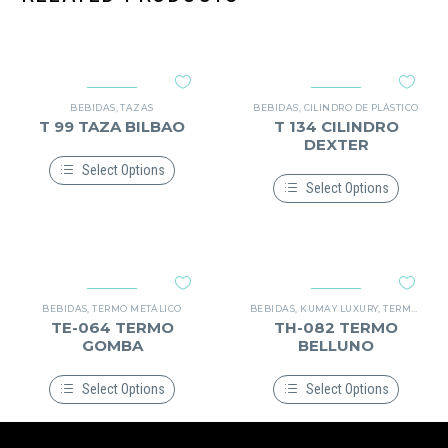
BEBIDAS
,
TAZAS
BEBIDAS
,
CILINDRO DE PLÁSTICO
T 99 TAZA BILBAO
T 134 CILINDRO
DEXTER
Select Options
Select Options
Este
producto
Este
tiene
producto
múltiples
tiene
variantes.
múltiples
Las
variantes.
opciones
Las
se
opciones
BEBIDAS
,
TERMO METÁLICO
BEBIDAS
,
KUMAY LUXURY
,
TERMO METÁLICO
pueden
se
TE-064 TERMO
TH-082 TERMO
elegir
pueden
GOMBA
BELLUNO
en
elegir
la
en
página
la
Select Options
Select Options
de
página
Este
Este
producto
de
producto
producto
producto
tiene
tiene