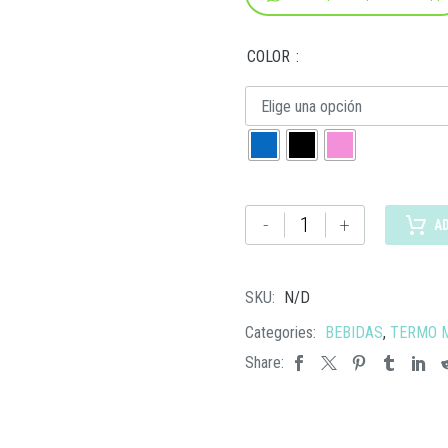
COLOR
Elige una opción
TMPS
-
+
A
206
TERMO
PIRLO
SKU:
N/D
cantidad
Categories:
BEBIDAS
,
TERMO 
Share: