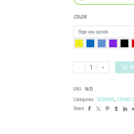
COLOR
Elige una opción
TMPS
-
+
A
178
TERMO
MEREDI
SKU:
N/D
cantidad
Categories:
BEBIDAS
,
TERMO D
Share: