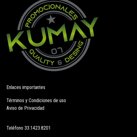
en
elegir
la
en
página
la
de
página
producto
de
producto
Enlaces importantes
Términos y Condiciones de uso
Aviso de Privacidad
Teléfono
33.1423.8201