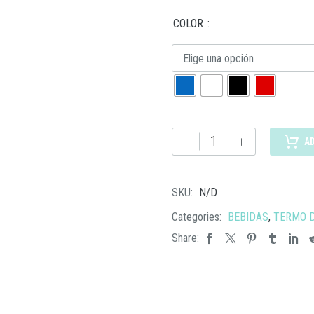
COLOR
Elige una opción
TMPS
-
+
A
138
TERMO
BAEZ
SKU:
N/D
cantidad
Categories:
BEBIDAS
,
TERMO D
Share: