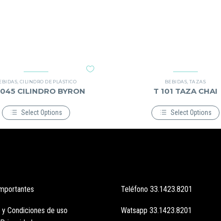
EBIDAS
,
CILINDRO DE PLÁSTICO
BEBIDAS
,
TAZAS
-045 CILINDRO BYRON
T 101 TAZA CHAI
Select Options
Select Options
Este
Este
producto
producto
tiene
tiene
múltiples
múltiples
variantes.
variantes.
Las
Las
opciones
opciones
se
se
pueden
pueden
importantes
Teléfono
33.1423.8201
elegir
elegir
en
en
la
la
 y Condiciones de uso
Watsapp
33.1423.8201
página
página