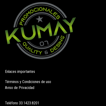
elegir
pueden
en
elegir
la
en
página
la
de
página
producto
de
producto
Enlaces importantes
Términos y Condiciones de uso
Aviso de Privacidad
Teléfono
33.1423.8201