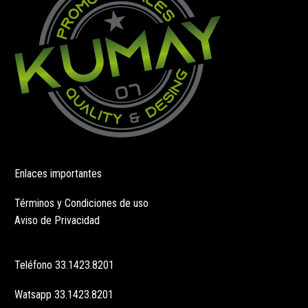
la
la
página
página
de
de
producto
producto
Enlaces importantes
Términos y Condiciones de uso
Aviso de Privacidad
Teléfono
33.1423.8201
Watsapp
33.1423.8201