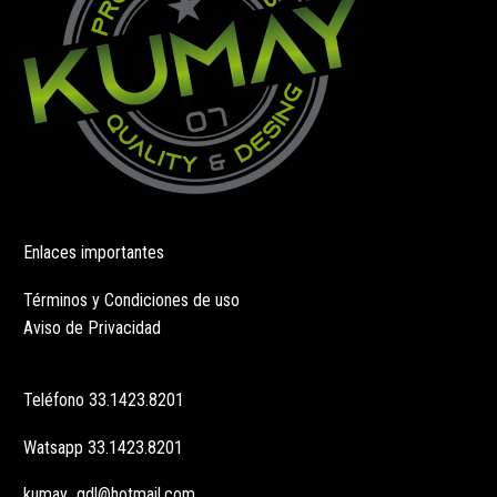
página
página
de
de
producto
producto
Enlaces importantes
Términos y Condiciones de uso
Aviso de Privacidad
Teléfono
33.1423.8201
Watsapp
33.1423.8201
kumay_gdl@hotmail.com