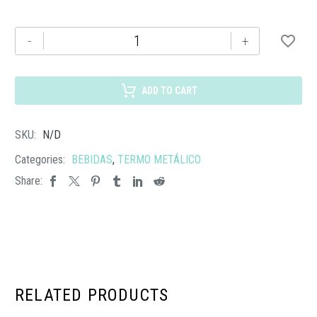
TE-
-
+
141
TERMO
RAYÁN
ADD TO CART
cantidad
SKU:
N/D
Categories:
BEBIDAS
,
TERMO METÁLICO
Share:
RELATED PRODUCTS