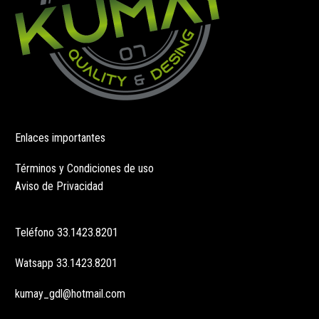
producto
Enlaces importantes
Términos y Condiciones de uso
Aviso de Privacidad
Teléfono
33.1423.8201
Watsapp
33.1423.8201
kumay_gdl@hotmail.com