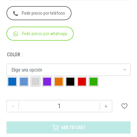
Pedir precio por teléfono
Pedir precio por whatsapp
COLOR
Elige una opción
TE-
-
+
044
TAZA
RIBER
ADD TO CART
cantidad