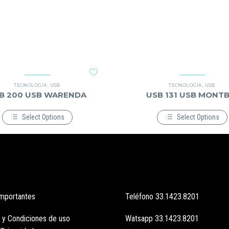
TECNOLOGÍA
,
USB
TECNOLOGÍA
,
USB
B 200 USB WARENDA
USB 131 USB MONTB
Select Options
Select Options
Este
Este
producto
producto
tiene
tiene
múltiples
múltiples
variantes.
variantes.
Las
Las
opciones
opciones
se
se
pueden
pueden
importantes
Teléfono
33.1423.8201
elegir
elegir
en
en
la
la
 y Condiciones de uso
Watsapp
33.1423.8201
página
página