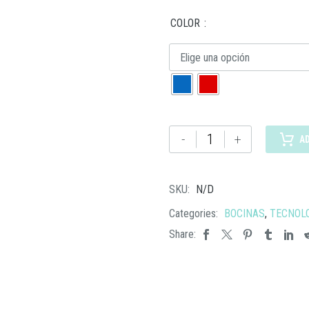
COLOR
Elige una opción
SO
-
+
A
032
BOCINA
ELVIS
SKU:
N/D
cantidad
Categories:
BOCINAS
,
TECNOL
Share: