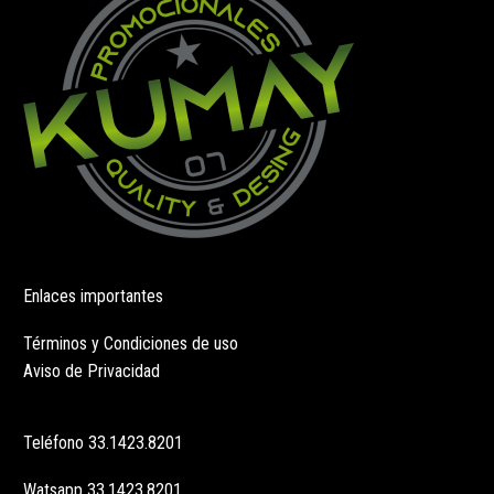
en
en
la
la
página
página
de
de
producto
producto
Enlaces importantes
Términos y Condiciones de uso
Aviso de Privacidad
Teléfono
33.1423.8201
Watsapp
33.1423.8201