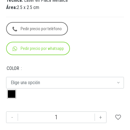
Técnica:
Láser en Placa Metálica
Área:
2.5 x 2.5 cm
Pedir precio por teléfono
Pedir precio por whatsapp
COLOR
Elige una opción
SIN
-
+
751
NECESER