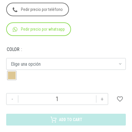
Pedir precio por teléfono
Pedir precio por whatsapp
COLOR
Elige una opción
SIN
-
+
613
BOLSA
WATTE
ADD TO CART
cantidad