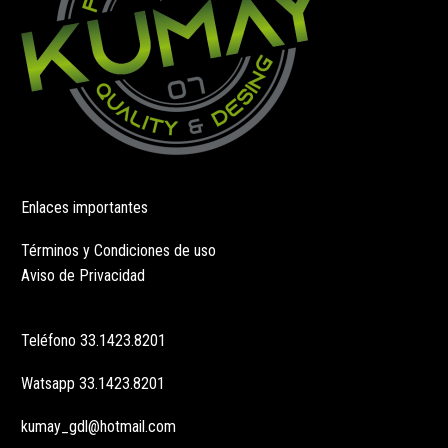
de
de
producto
producto
Enlaces importantes
Términos y Condiciones de uso
Aviso de Privacidad
Teléfono
33.1423.8201
Watsapp
33.1423.8201
kumay_gdl@hotmail.com