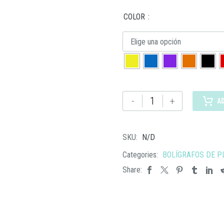
COLOR
Elige una opción
SH
-
+
A
1450
BOLÍGRAFO
CHAD
SKU:
N/D
cantidad
Categories:
BOLÍGRAFOS DE P
Share: