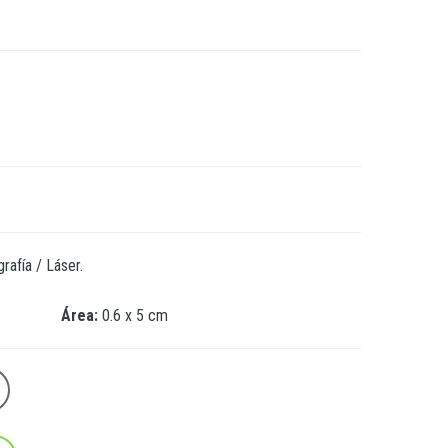
rafía / Láser.
ea
:
0.6 x 5 cm