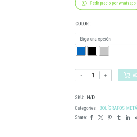
Pedir precio por whatsapp
COLOR
Elige una opción
SH
-
+
A
1245
BOLÍGRAFO
RIGA
SKU:
N/D
cantidad
Categories:
BOLÍGRAFOS METÁ
Share: