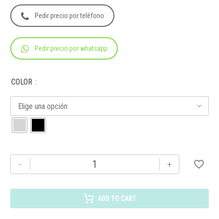
Pedir precio por teléfono
Pedir precio por whatsapp
COLOR
Elige una opción
RQ
-
+
1007
BOLÍGRAFO
SURIN
ADD TO CART
cantidad