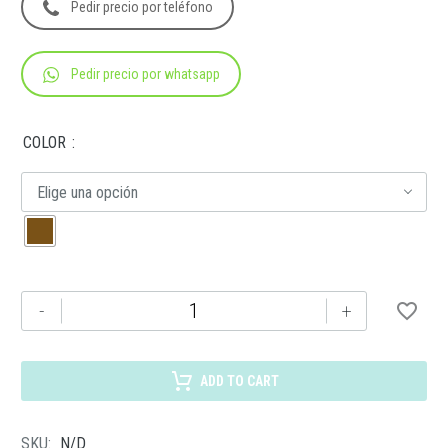
Pedir precio por teléfono
Pedir precio por whatsapp
COLOR
Elige una opción
PWT
-
+
040
SET
FONTIN
ADD TO CART
BEIGE
cantidad
SKU:
N/D