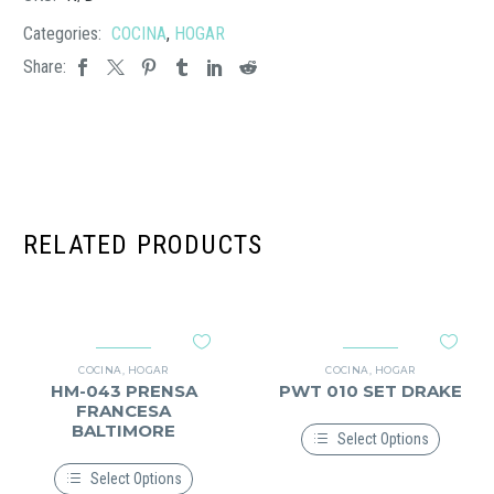
Categories:
COCINA
,
HOGAR
Share:
RELATED PRODUCTS
COCINA
,
HOGAR
COCINA
,
HOGAR
HM-043 PRENSA
PWT 010 SET DRAKE
FRANCESA
BALTIMORE
Select Options
Este
Select Options
producto