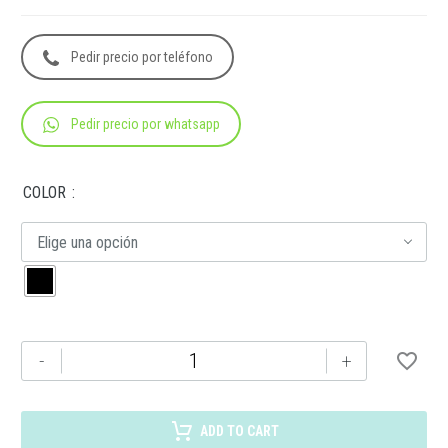
Pedir precio por teléfono
Pedir precio por whatsapp
COLOR
Elige una opción
O
-
+
024
SET
PARA
ADD TO CART