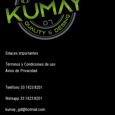
de
producto
Enlaces importantes
Términos y Condiciones de uso
Aviso de Privacidad
Teléfono
33.1423.8201
Watsapp
33.1423.8201
kumay_gdl@hotmail.com