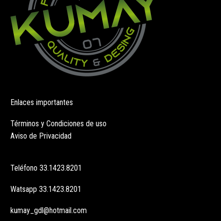
de
de
producto
producto
Enlaces importantes
Términos y Condiciones de uso
Aviso de Privacidad
Teléfono
33.1423.8201
Watsapp
33.1423.8201
kumay_gdl@hotmail.com