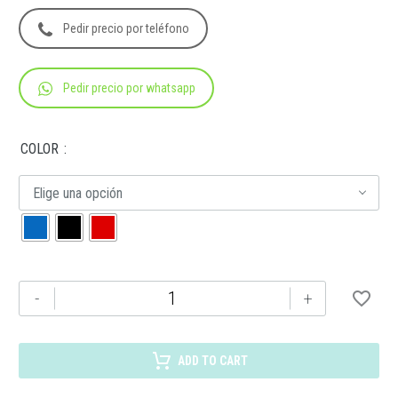
Pedir precio por teléfono
Pedir precio por whatsapp
COLOR
Elige una opción
LON
-
+
008
LONCHERA
TUSLA
ADD TO CART
cantidad