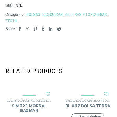
SKU:
N/D
Categories:
BOLSAS ECOLÓGICAS
,
HIELERAS Y LONCHERAS
,
TEXTIL
Share:
RELATED PRODUCTS
BOLSAS ECOLÓGICAS
,
BOLSAS ECOLÓGICAS
,
BOLSAS Y MORRALES
BOLSAS ECOLÓGICAS
,
TEXTIL
,
BOLSAS ECOLÓGICAS
SIN 322 MORRAL
BL 067 BOLSA TERRA
BAZMAN