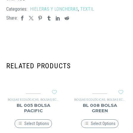
Categories:
HIELERAS Y LONCHERAS
,
TEXTIL
Share:
RELATED PRODUCTS
BOLSAS ECOLÓGICAS
,
BOLSAS ECOLÓGICAS
,
TEXTIL
BOLSAS ECOLÓGICAS
,
BOLSAS ECOLÓGICAS
BL 005 BOLSA
BL 008 BOLSA
PACIFIC
GREEN
Select Options
Select Options
Este
Este