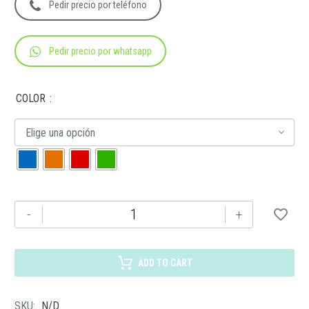
Pedir precio por teléfono
Pedir precio por whatsapp
COLOR
Elige una opción
LON
-
+
002
LONCHERA
VITAE
ADD TO CART
cantidad
SKU:
N/D